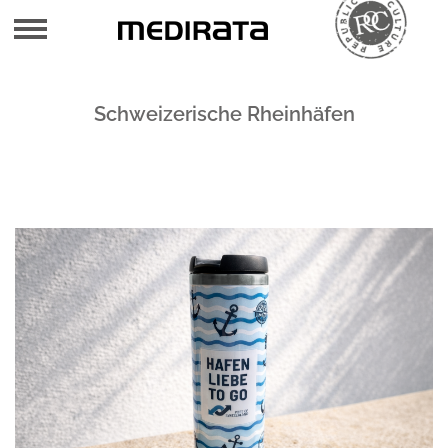
Aktuelles
Schweizerische Rheinhäfen
Die Gestaltung
Die Kultur
Die Antworten
Noch Fragen?
RoC-Botschaft